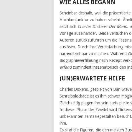
WIE ALLES BEGANN
Scheinbar deshalb, weil die präsentiert
Hochkonjunktur zu haben scheint. Ähnl
setzt sich
Charles Dickens: Der Mann, 
Vorlage auseinander. Beide versuchen de
Autoren zurückzuführen um die Faszinati
auslösen. Durch ihre Vereinfachung miss
nachvollziehbar zu machen. Während
Go
Biographieverfilmung nach Rezept ver
erfand
zumindest inszenatorisch den in
(UN)ERWARTETE HILFE
Charles Dickens, gespielt von Dan Steve
Schreibblockade ist es ihm schwer möglic
Gleichzeitig plagen ihn sein stets pleit
In dieser Phase der Zweifel wird Dicken
unbekannten Fantasiegestalten besucht
ihm.
Es sind die Figuren, die den meisten Z