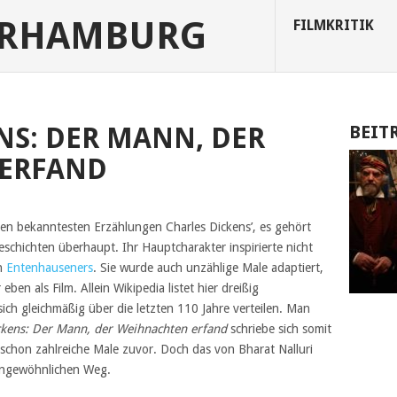
URHAMBURG
FILMKRITIK
NS: DER MANN, DER
BEIT
ERFAND
en bekanntesten Erzählungen Charles Dickens’, es gehört
chichten überhaupt. Ihr Hauptcharakter inspirierte nicht
n
Entenhauseners
. Sie wurde auch unzählige Male adaptiert,
 eben als Film. Allein Wikipedia listet hier dreißig
ch gleichmäßig über die letzten 110 Jahre verteilen. Man
ckens: Der Mann, der Weihnachten erfand
schriebe sich somit
 schon zahlreiche Male zuvor. Doch das von Bharat Nalluri
 ungewöhnlichen Weg.