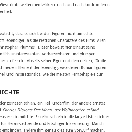
 Geschichte weiterzuentwickeln, nach und nach konfrontieren
enheit.
tlicht, dass es sich bei den Figuren nicht um echte
 lebendiger, als die restlichen Charaktere des Films. Allen
hristopher Plummer. Dieser beweist hier erneut seine
igentlich uninteressanten, vorhersehbaren und plumpen
r zu fesseln. Abseits seiner Figur und dem netten, für die
lich neuem Element der lebendig gewordenen Romanfiguren
ell und inspirationslos, wie die meisten Fernsehspiele zur
HICHTE
der zerrissen schien, ein Teil Kinderfilm, der andere ernstes
kt
Charles Dickens: Der Mann, der Weihnachten erfand
 er sein möchte. Er reiht sich ein in die lange Liste seichter
t für Heranwachsende und kitschiger Inszenierung. Manch
us empfinden, andere ihm genau dies zum Vorwurf machen.