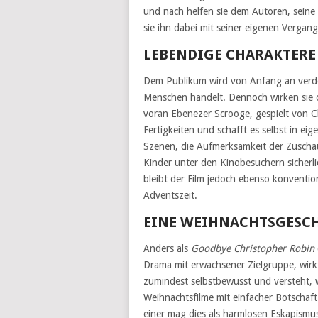
und nach helfen sie dem Autoren, seine
sie ihn dabei mit seiner eigenen Vergang
LEBENDIGE CHARAKTERE
Dem Publikum wird von Anfang an verdeu
Menschen handelt. Dennoch wirken sie oft
voran Ebenezer Scrooge, gespielt von C
Fertigkeiten und schafft es selbst in e
Szenen, die Aufmerksamkeit der Zuschaue
Kinder unter den Kinobesuchern sicher
bleibt der Film jedoch ebenso konvention
Adventszeit.
EINE WEIHNACHTSGESC
Anders als
Goodbye Christopher Robin
Drama mit erwachsener Zielgruppe, wir
zumindest selbstbewusst und versteht, was
Weihnachtsfilme mit einfacher Botschaf
einer mag dies als harmlosen Eskapism