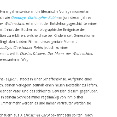
e Herangehensweise an die literarische Vorlage momentan
ich wie
Goodbye, Christopher Robin
im Juni diesen Jahres
der Weihnachten
erfand mit der Entstehungsgeschichte seiner
n Inhalt der Bücher auf biographische Ereignisse der
on zu erklären, welche diese bei Kindern seit Generationen
lingt aber beiden Filmen, dieses geniale Moment
odbye, Christopher Robin
jedoch zu einer
kommt, wählt
Charles Dickens: Der Mann, der Weihnachten
teressanteren Weg.
ns (
Legion
), steckt in einer Schaffenskrise. Aufgrund einer
h, seinen Verlegern zeitnah einen neuen Bestseller zu liefern.
e seiender Vater und das schlechte Gewissen diesem gegenüber.
s in seinem Schreibzimmer regelmäßig von ihm bisher
. Immer mehr werden es und immer vertrauter werden sie
uschauern aus
A Christmas Carol
bekannt sein sollten. Nach