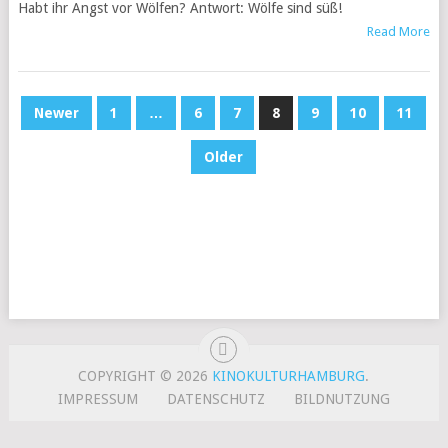
Habt ihr Angst vor Wölfen? Antwort: Wölfe sind süß!
Read More
BEITRAGS-
Newer
1
…
6
7
8
9
10
11
NAVIGATION
Older
COPYRIGHT © 2026
KINOKULTURHAMBURG
.
IMPRESSUM
DATENSCHUTZ
BILDNUTZUNG