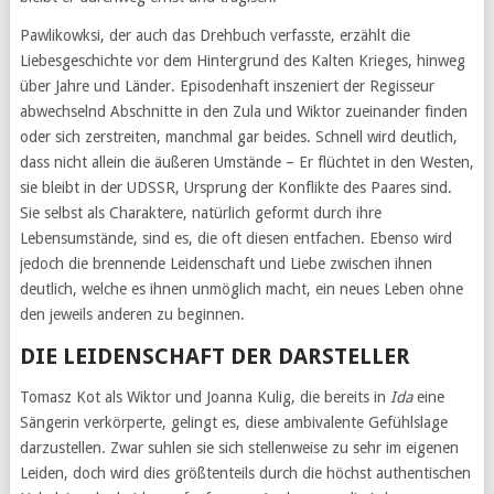
Pawlikowksi, der auch das Drehbuch verfasste, erzählt die
Liebesgeschichte vor dem Hintergrund des Kalten Krieges, hinweg
über Jahre und Länder. Episodenhaft inszeniert der Regisseur
abwechselnd Abschnitte in den Zula und Wiktor zueinander finden
oder sich zerstreiten, manchmal gar beides. Schnell wird deutlich,
dass nicht allein die äußeren Umstände – Er flüchtet in den Westen,
sie bleibt in der UDSSR, Ursprung der Konflikte des Paares sind.
Sie selbst als Charaktere, natürlich geformt durch ihre
Lebensumstände, sind es, die oft diesen entfachen. Ebenso wird
jedoch die brennende Leidenschaft und Liebe zwischen ihnen
deutlich, welche es ihnen unmöglich macht, ein neues Leben ohne
den jeweils anderen zu beginnen.
DIE LEIDENSCHAFT DER DARSTELLER
Tomasz Kot als Wiktor und Joanna Kulig, die bereits in
Ida
eine
Sängerin verkörperte, gelingt es, diese ambivalente Gefühlslage
darzustellen. Zwar suhlen sie sich stellenweise zu sehr im eigenen
Leiden, doch wird dies größtenteils durch die höchst authentischen