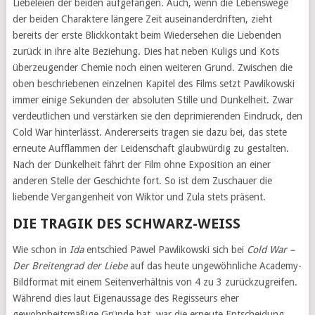
Liebeleien der beiden aufgefangen. Auch, wenn die Lebenswege
der beiden Charaktere längere Zeit auseinanderdriften, zieht
bereits der erste Blickkontakt beim Wiedersehen die Liebenden
zurück in ihre alte Beziehung. Dies hat neben Kuligs und Kots
überzeugender Chemie noch einen weiteren Grund. Zwischen die
oben beschriebenen einzelnen Kapitel des Films setzt Pawlikowski
immer einige Sekunden der absoluten Stille und Dunkelheit. Zwar
verdeutlichen und verstärken sie den deprimierenden Eindruck, den
Cold War hinterlässt. Andererseits tragen sie dazu bei, das stete
erneute Aufflammen der Leidenschaft glaubwürdig zu gestalten.
Nach der Dunkelheit fährt der Film ohne Exposition an einer
anderen Stelle der Geschichte fort. So ist dem Zuschauer die
liebende Vergangenheit von Wiktor und Zula stets präsent.
DIE TRAGIK DES SCHWARZ-WEISS
Wie schon in
Ida
entschied Pawel Pawlikowski sich bei
Cold War –
Der Breitengrad der Liebe
auf das heute ungewöhnliche Academy-
Bildformat mit einem Seitenverhältnis von 4 zu 3 zurückzugreifen.
Während dies laut Eigenaussage des Regisseurs eher
gewohnheitsmäßige Gründe hat, war die erneute Entscheidung,