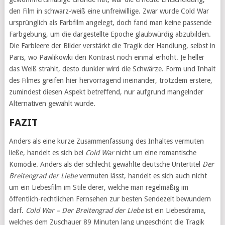
den Film in schwarz-weiß eine unfreiwillige. Zwar wurde Cold War
ursprünglich als Farbfilm angelegt, doch fand man keine passende
Farbgebung, um die dargestellte Epoche glaubwürdig abzubilden.
Die Farbleere der Bilder verstärkt die Tragik der Handlung, selbst in
Paris, wo Pawlikowki den Kontrast noch einmal erhöht. Je heller
das Weiß strahlt, desto dunkler wird die Schwärze. Form und Inhalt
des Filmes greifen hier hervorragend ineinander, trotzdem erstere,
zumindest diesen Aspekt betreffend, nur aufgrund mangelnder
Alternativen gewählt wurde.
FAZIT
Anders als eine kurze Zusammenfassung des Inhaltes vermuten
ließe, handelt es sich bei
Cold War
nicht um eine romantische
Komödie. Anders als der schlecht gewählte deutsche Untertitel
Der
Breitengrad der Liebe
vermuten lässt, handelt es sich auch nicht
um ein Liebesfilm im Stile derer, welche man regelmäßig im
öffentlich-rechtlichen Fernsehen zur besten Sendezeit bewundern
darf.
Cold War – Der Breitengrad der Liebe
ist ein Liebesdrama,
welches dem Zuschauer 89 Minuten lang ungeschönt die Tragik