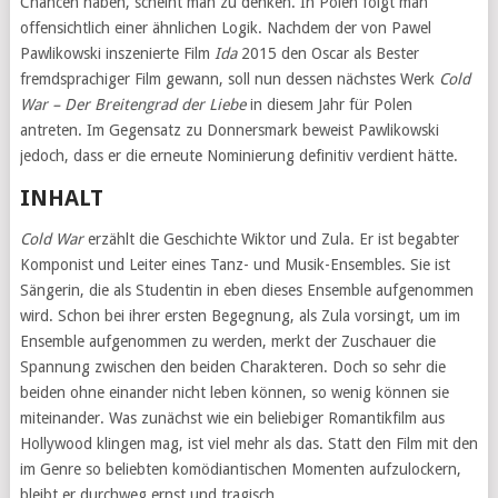
Chancen haben, scheint man zu denken. In Polen folgt man
offensichtlich einer ähnlichen Logik. Nachdem der von Pawel
Pawlikowski inszenierte Film
Ida
2015 den Oscar als Bester
fremdsprachiger Film gewann, soll nun dessen nächstes Werk
Cold
War – Der Breitengrad der Liebe
in diesem Jahr für Polen
antreten. Im Gegensatz zu Donnersmark beweist Pawlikowski
jedoch, dass er die erneute Nominierung definitiv verdient hätte.
INHALT
Cold War
erzählt die Geschichte Wiktor und Zula. Er ist begabter
Komponist und Leiter eines Tanz- und Musik-Ensembles. Sie ist
Sängerin, die als Studentin in eben dieses Ensemble aufgenommen
wird. Schon bei ihrer ersten Begegnung, als Zula vorsingt, um im
Ensemble aufgenommen zu werden, merkt der Zuschauer die
Spannung zwischen den beiden Charakteren. Doch so sehr die
beiden ohne einander nicht leben können, so wenig können sie
miteinander. Was zunächst wie ein beliebiger Romantikfilm aus
Hollywood klingen mag, ist viel mehr als das. Statt den Film mit den
im Genre so beliebten komödiantischen Momenten aufzulockern,
bleibt er durchweg ernst und tragisch.