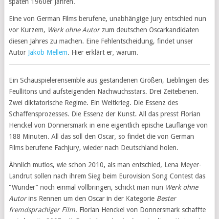
späten 1960er Jahren.
Eine von German Films berufene, unabhängige Jury entschied nun
vor Kurzem,
Werk ohne Autor
zum deutschen Oscarkandidaten
diesen Jahres zu machen. Eine Fehlentscheidung, findet unser
Autor
Jakob Mellem
. Hier erklärt er, warum.
Ein Schauspielerensemble aus gestandenen Größen, Lieblingen des
Feullitons und aufsteigenden Nachwuchsstars. Drei Zeitebenen.
Zwei diktatorische Regime. Ein Weltkrieg. Die Essenz des
Schaffensprozesses. Die Essenz der Kunst. All das presst Florian
Henckel von Donnersmark in eine eigentlich epische Lauflänge von
188 Minuten. All das soll den Oscar, so findet die von German
Films berufene Fachjury, wieder nach Deutschland holen.
Ähnlich mutlos, wie schon 2010, als man entschied, Lena Meyer-
Landrut sollen nach ihrem Sieg beim Eurovision Song Contest das
“Wunder” noch einmal vollbringen, schickt man nun
Werk ohne
Autor
ins Rennen um den Oscar in der Kategorie
Bester
fremdsprachiger Film
. Florian Henckel von Donnersmark schaffte