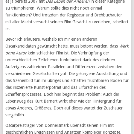
es ja bereits 2007 mit
Das Leben der Anderen
in dieser Kategorie
zu triumphieren. Warum sollte dies nicht noch einmal
funktionieren? Und trotzdem der Regisseur und Drehbuchautor
mit aller Macht versucht seinem Film Gewicht zu verleihen, scheitert
er.
Bevor ich erläutere, weshalb ich mir einen anderen
Oscarkandidaten gewünscht hätte, muss betont werden, dass
Werk
ohne Autor
kein schlechter Film ist. Die Verknüpfung der
unterschiedlichen Zeitebenen funktioniert dank des direkten
Aufzeigens zahlreicher Parallelen und Differenzen zwischen den
verschiedenen Gesellschaften gut. Die gelungene Ausstattung und
das Szenenbild tun ihr übriges und schaffen fruchtbaren Boden für
das inszenierte Künstlerpotrait und das Erforschen des
Schaffensprozesses. Doch hier beginnt das Problem: Auch der
Lebensweg des Kurt Barnert wirkt eher wie der Hintergrund für
etwas Anderes, Größeres. Doch auf dieses wartet der Zuschauer
vergeblich.
Oscarpreisträger von Donnersmark überlädt seinen Film mit
geschichtlichen Ereignissen und Ansätzen komplexer Konzepte.