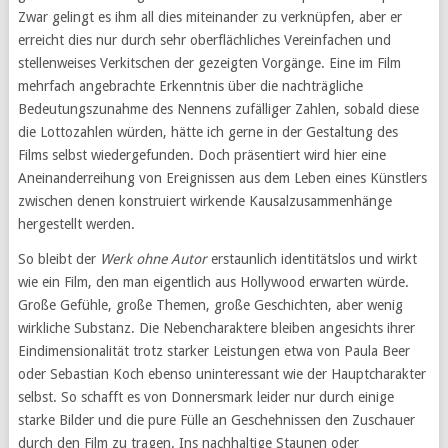
Zwar gelingt es ihm all dies miteinander zu verknüpfen, aber er
erreicht dies nur durch sehr oberflächliches Vereinfachen und
stellenweises Verkitschen der gezeigten Vorgänge. Eine im Film
mehrfach angebrachte Erkenntnis über die nachträgliche
Bedeutungszunahme des Nennens zufälliger Zahlen, sobald diese
die Lottozahlen würden, hätte ich gerne in der Gestaltung des
Films selbst wiedergefunden. Doch präsentiert wird hier eine
Aneinanderreihung von Ereignissen aus dem Leben eines Künstlers
zwischen denen konstruiert wirkende Kausalzusammenhänge
hergestellt werden.
So bleibt der
Werk ohne Autor
erstaunlich identitätslos und wirkt
wie ein Film, den man eigentlich aus Hollywood erwarten würde.
Große Gefühle, große Themen, große Geschichten, aber wenig
wirkliche Substanz. Die Nebencharaktere bleiben angesichts ihrer
Eindimensionalität trotz starker Leistungen etwa von Paula Beer
oder Sebastian Koch ebenso uninteressant wie der Hauptcharakter
selbst. So schafft es von Donnersmark leider nur durch einige
starke Bilder und die pure Fülle an Geschehnissen den Zuschauer
durch den Film zu tragen. Ins nachhaltige Staunen oder