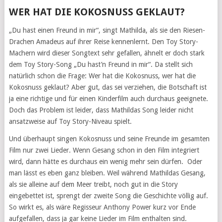
WER HAT DIE KOKOSNUSS GEKLAUT?
„Du hast einen Freund in mir“, singt Mathilda, als sie den Riesen-
Drachen Amadeus auf ihrer Reise kennenlernt. Den Toy Story-
Machern wird dieser Songtext sehr gefallen, ähnelt er doch stark
dem Toy Story-Song „Du hast’n Freund in mir“. Da stellt sich
natürlich schon die Frage: Wer hat die Kokosnuss, wer hat die
Kokosnuss geklaut? Aber gut, das sei verziehen, die Botschaft ist
ja eine richtige und für einen Kinderfilm auch durchaus geeignete.
Doch das Problem ist leider, dass Mathildas Song leider nicht
ansatzweise auf Toy Story-Niveau spielt.
Und überhaupt singen Kokosnuss und seine Freunde im gesamten
Film nur zwei Lieder. Wenn Gesang schon in den Film integriert
wird, dann hätte es durchaus ein wenig mehr sein dürfen. Oder
man lässt es eben ganz bleiben. Weil während Mathildas Gesang,
als sie alleine auf dem Meer treibt, noch gut in die Story
eingebettet ist, sprengt der zweite Song die Geschichte völlig auf.
So wirkt es, als wäre Regisseur Anthony Power kurz vor Ende
aufgefallen, dass ja gar keine Lieder im Film enthalten sind.