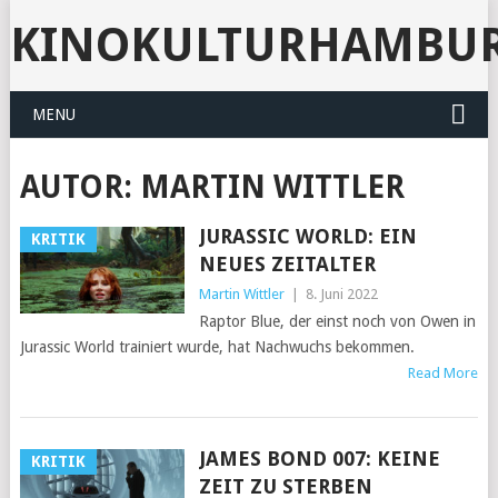
KINOKULTURHAMBU
MENU
AUTOR:
MARTIN WITTLER
JURASSIC WORLD: EIN
KRITIK
NEUES ZEITALTER
Martin Wittler
|
8. Juni 2022
Raptor Blue, der einst noch von Owen in
Jurassic World trainiert wurde, hat Nachwuchs bekommen.
Read More
JAMES BOND 007: KEINE
KRITIK
ZEIT ZU STERBEN