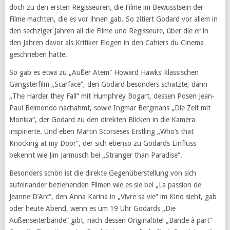
doch zu den ersten Regisseuren, die Filme im Bewusstsein der
Filme machten, die es vor ihnen gab. So zitiert Godard vor allem in
den sechziger Jahren all die Filme und Regisseure, über die er in
den Jahren davor als Kritiker Elogen in den Cahiers du Cinema
geschrieben hatte.
So gab es etwa zu „Außer Atem“ Howard Hawks‘ klassischen
Gangsterfilm „Scarface“, den Godard besonders schätzte, dann
„The Harder they Fall“ mit Humphrey Bogart, dessen Posen Jean-
Paul Belmondo nachahmt, sowie Ingmar Bergmans „Die Zeit mit
Monika“, der Godard zu den direkten Blicken in die Kamera
inspirierte. Und eben Martin Scorseses Erstling „Who’s that
Knocking at my Door“, der sich ebenso zu Godards Einfluss
bekennt wie Jim Jarmusch bei „Stranger than Paradise“.
Besonders schön ist die direkte Gegenüberstellung von sich
aufeinander beziehenden Filmen wie es sie bei „La passion de
Jeanne D’Arc“, den Anna Karina in „Vivre sa vie“ im Kino sieht, gab
oder heute Abend, wenn es um 19 Uhr Godards „Die
Außenseiterbande“ gibt, nach dessen Originaltitel „Bande à part“