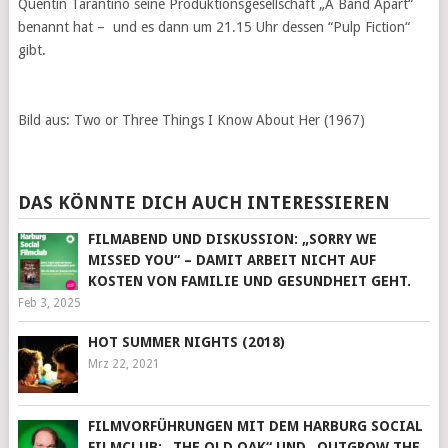
Quentin Tarantino seine Produktionsgesellschaft „A Band Apart“
benannt hat – und es dann um 21.15 Uhr dessen “Pulp Fiction“
gibt.
Bild aus: Two or Three Things I Know About Her (1967)
DAS KÖNNTE DICH AUCH INTERESSIEREN
FILMABEND UND DISKUSSION: „SORRY WE
MISSED YOU“ – DAMIT ARBEIT NICHT AUF
KOSTEN VON FAMILIE UND GESUNDHEIT GEHT.
Feb 3, 2025
HOT SUMMER NIGHTS (2018)
Mrz 22, 2021
FILMVORFÜHRUNGEN MIT DEM HARBURG SOCIAL
FILMCLUB: „THE OLD OAK“ UND „OUTGROW THE