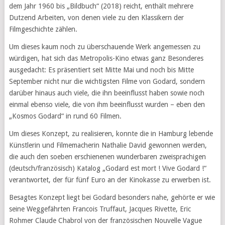
dem Jahr 1960 bis „Bildbuch“ (2018) reicht, enthält mehrere
Dutzend Arbeiten, von denen viele zu den Klassikern der
Filmgeschichte zählen.
Um dieses kaum noch zu überschauende Werk angemessen zu
würdigen, hat sich das Metropolis-Kino etwas ganz Besonderes
ausgedacht: Es präsentiert seit Mitte Mai und noch bis Mitte
September nicht nur die wichtigsten Filme von Godard, sondern
darüber hinaus auch viele, die ihn beeinflusst haben sowie noch
einmal ebenso viele, die von ihm beeinflusst wurden – eben den
„Kosmos Godard“ in rund 60 Filmen.
Um dieses Konzept, zu realisieren, konnte die in Hamburg lebende
Künstlerin und Filmemacherin Nathalie David gewonnen werden,
die auch den soeben erschienenen wunderbaren zweisprachigen
(deutsch/französisch) Katalog „Godard est mort ! Vive Godard !“
verantwortet, der für fünf Euro an der Kinokasse zu erwerben ist.
Besagtes Konzept liegt bei Godard besonders nahe, gehörte er wie
seine Weggefährten Francois Truffaut, Jacques Rivette, Eric
Rohmer Claude Chabrol von der französischen Nouvelle Vague