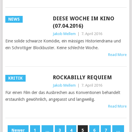
DIESE WOCHE IM KINO
NEWS
(07.04.2016)
Jakob Mellem
|
7. April 2016
Eine solide schwarze Komödie, ein mässiges Historiendrama und
ein Schrottiger Blockbuster. Keine schlechte Woche.
Read More
ROCKABILLY REQUIEM
KRITIK
Jakob Mellem
|
7. April 2016
Für einen Film der das Ausbrechen aus Konventionen behandelt
erstaunlich gewöhnlich, angepasst und langweilig.
Read More
BEITRAGS-
Newer
1
…
3
4
5
6
7
…