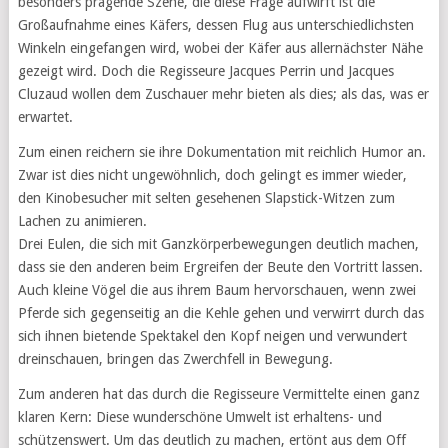
besonders prägende Szene, die diese Frage aufwirft ist die
Großaufnahme eines Käfers, dessen Flug aus unterschiedlichsten
Winkeln eingefangen wird, wobei der Käfer aus allernächster Nähe
gezeigt wird. Doch die Regisseure Jacques Perrin und Jacques
Cluzaud wollen dem Zuschauer mehr bieten als dies; als das, was er
erwartet.
Zum einen reichern sie ihre Dokumentation mit reichlich Humor an.
Zwar ist dies nicht ungewöhnlich, doch gelingt es immer wieder,
den Kinobesucher mit selten gesehenen Slapstick-Witzen zum
Lachen zu animieren.
Drei Eulen, die sich mit Ganzkörperbewegungen deutlich machen,
dass sie den anderen beim Ergreifen der Beute den Vortritt lassen.
Auch kleine Vögel die aus ihrem Baum hervorschauen, wenn zwei
Pferde sich gegenseitig an die Kehle gehen und verwirrt durch das
sich ihnen bietende Spektakel den Kopf neigen und verwundert
dreinschauen, bringen das Zwerchfell in Bewegung.
Zum anderen hat das durch die Regisseure Vermittelte einen ganz
klaren Kern: Diese wunderschöne Umwelt ist erhaltens- und
schützenswert. Um das deutlich zu machen, ertönt aus dem Off