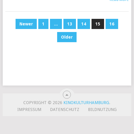
BEITRAGS-
Newer
1
…
13
14
15
16
NAVIGATION
Older
COPYRIGHT © 2026
KINOKULTURHAMBURG
.
IMPRESSUM
DATENSCHUTZ
BILDNUTZUNG